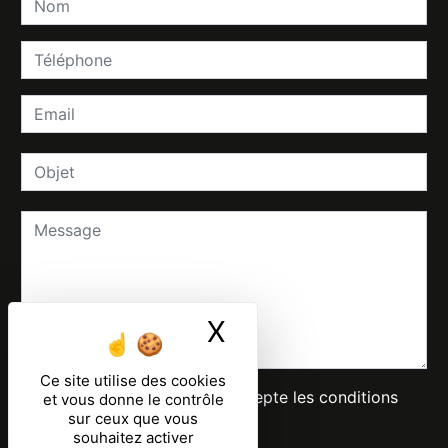
X
Masquer le ban
Ce site utilise des cookies
En cochant cette case, j'accepte les conditions
et vous donne le contrôle
sur ceux que vous
particulières ci-dessous **
souhaitez activer