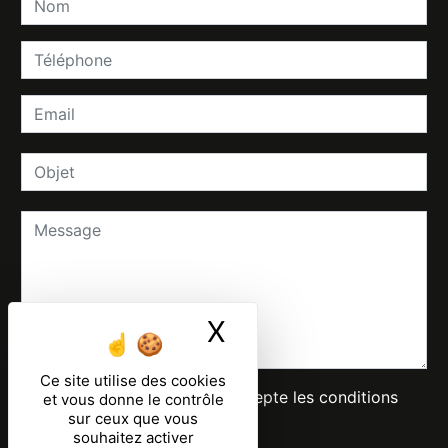
X
Masquer le ban
Ce site utilise des cookies
En cochant cette case, j'accepte les conditions
et vous donne le contrôle
sur ceux que vous
particulières ci-dessous **
souhaitez activer