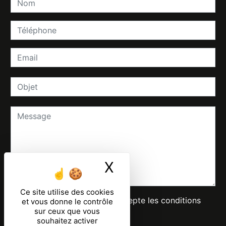
X
Masquer le ban
Ce site utilise des cookies
En cochant cette case, j'accepte les conditions
et vous donne le contrôle
sur ceux que vous
particulières ci-dessous **
souhaitez activer