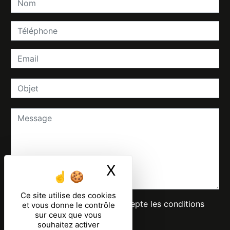
X
Masquer le ban
Ce site utilise des cookies
En cochant cette case, j'accepte les conditions
et vous donne le contrôle
sur ceux que vous
particulières ci-dessous **
souhaitez activer