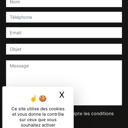
X
Masquer le ban
Ce site utilise des cookies
En cochant cette case, j'accepte les conditions
et vous donne le contrôle
sur ceux que vous
particulières ci-dessous **
souhaitez activer