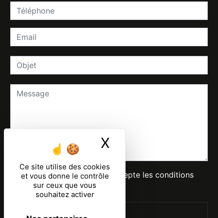
X
Masquer le ban
Ce site utilise des cookies
En cochant cette case, j'accepte les conditions
et vous donne le contrôle
sur ceux que vous
particulières ci-dessous **
souhaitez activer
ENVOYER